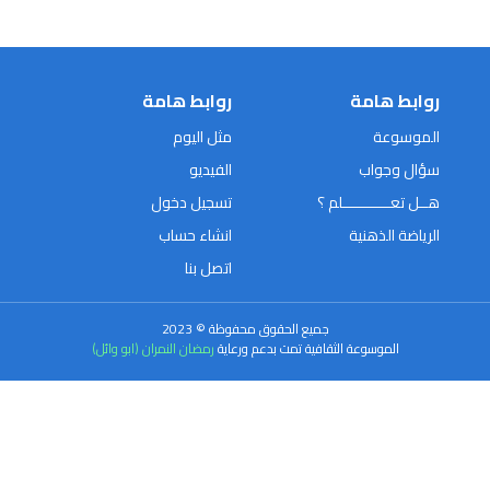
روابط هامة
روابط هامة
الموسوعة
مثل اليوم
سؤال وجواب
الفيديو
هــل تعـــــــــــلم ؟
تسجيل دخول
الرياضة الذهنية
انشاء حساب
اتصل بنا
جميع الحقوق محفوظة © 2023
الموسوعة الثقافية تمت بدعم ورعاية
رمضان النمران (ابو وائل)