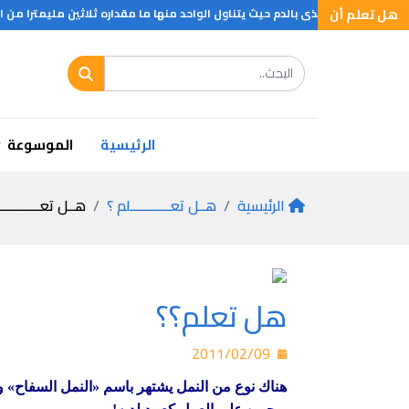
هل تعلم أن
 الخفافيش تتغذى بالدم حيث يتناول الواحد منها ما مقداره ثلاثين مليمترا من ال
 جويلمو ماركوني هو اول من استخدم التلغراف وهو المخترع الحقيقي للراديو
الرئيسية
الموسوعة
الرئيسية
هــل تعـــــــــــلم ؟
هــل تعـــــــــــ
هل تعلم؟؟
2011/02/09
هناك نوع من النمل يشتهر باسم «النمل السفاح» وذ