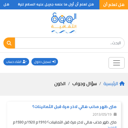
متزوج او خاطب
هل تعلم أن
هل تعلم أن أول ما علمه جبريل عليه السلام للر&
هل تعلم ان
تسجيل دخول
انشاء حساب
الرئيسية
سؤال وجواب
الكون
متى ظهر مذنب هالي لاخر مرة قبل الثمانينات؟
2013/05/19
متى ظهر مذنب هالي لاخر مرة قبل الثمانينات؟ 1910م 1920م 1930م
المزيد