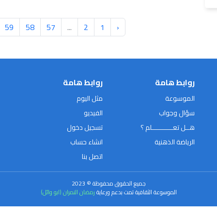
59
58
57
...
2
1
‹
روابط هامة
روابط هامة
الموسوعة
مثل اليوم
سؤال وجواب
الفيديو
هــل تعـــــــــــلم ؟
تسجيل دخول
الرياضة الذهنية
انشاء حساب
اتصل بنا
جميع الحقوق محفوظة © 2023
الموسوعة الثقافية تمت بدعم ورعاية
رمضان النمران (ابو وائل)