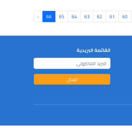
›
66
65
64
63
62
61
60
القائمة البريدية
ارسال