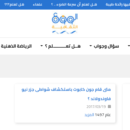
ا رائحة طيبة
هـل تعلم أن سرعة الضوء .. ؟
علماء
هل تعلم؟؟؟
سؤال وجواب
هــل تعـــــــــــلم ؟
الرياضة الذهنية
متى قام جون كابوت باستكشاف شواطى جزر نيو
فاوندولاند ؟
2017/03/19
عام 1497
المزيد