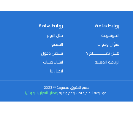
روابط هامة
روابط هامة
الموسوعة
مثل اليوم
سؤال وجواب
الفيديو
هــل تعـــــــــــلم ؟
تسجيل دخول
الرياضة الذهنية
انشاء حساب
اتصل بنا
جميع الحقوق محفوظة © 2023
الموسوعة الثقافية تمت بدعم ورعاية
رمضان النمران (ابو وائل)