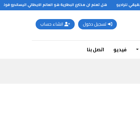
قي للراديو
هل تعلم ان مخترع البطارية هو العالم الايطالي اليساندرو فولتا
تسجيل دخول
انشاء حساب
فيديو
اتصل بنا