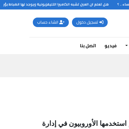
 .. ؟
هل تعلم ان العين تشبه الكاميرا التليفزيونية ويوجد لها انضباط بؤري ت
تسجيل دخول
انشاء حساب
فيديو
اتصل بنا
استخدمها الأوروبيون في إدارة