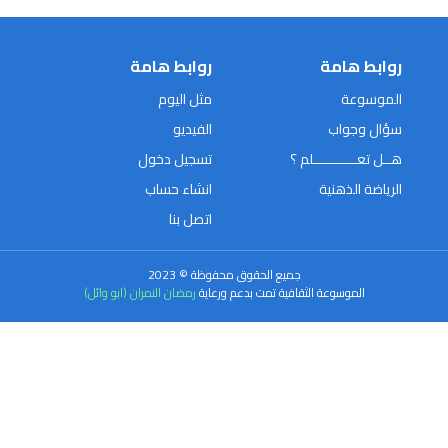
روابط هامة
روابط هامة
الموسوعة
مثل اليوم
سؤال وجواب
الفيديو
هــل تعـــــــــــلم ؟
تسجيل دخول
الرياضة الذهنية
انشاء حساب
اتصل بنا
جميع الحقوق محفوظة © 2023
الموسوعة الثقافية تمت بدعم ورعاية
رمضان النمران (ابو وائل)