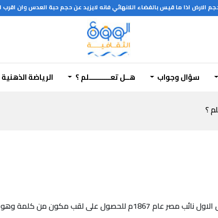
 الارض اذا ما قيس بالفضاء اللانهائي فانه لايزيد عن حجم حبة العدس وان اقرب ال
سؤال وجواب
هــل تعـــــــــــلم ؟
الرياضة الذهنية
لم ؟
ن كلمة وهو لقب الخديوي مقابل 1300 دولار