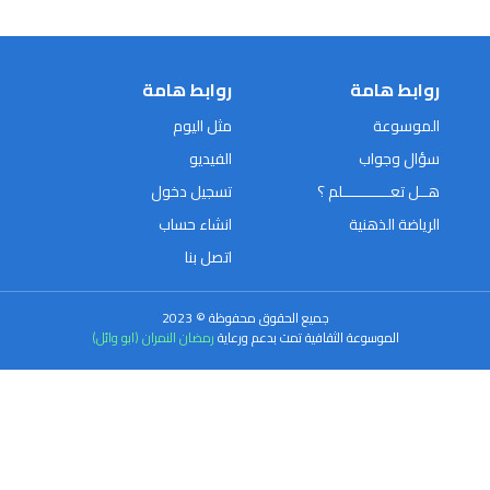
روابط هامة
روابط هامة
الموسوعة
مثل اليوم
سؤال وجواب
الفيديو
هــل تعـــــــــــلم ؟
تسجيل دخول
الرياضة الذهنية
انشاء حساب
اتصل بنا
جميع الحقوق محفوظة © 2023
الموسوعة الثقافية تمت بدعم ورعاية
رمضان النمران (ابو وائل)