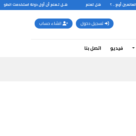
مين أربع .. ؟
هل تعلم
هـل تـعلم أن أول دولة استخدمت الطوابع ..
تسجيل دخول
انشاء حساب
فيديو
اتصل بنا