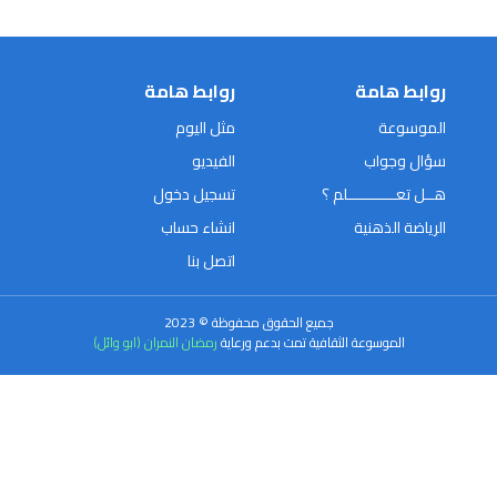
روابط هامة
روابط هامة
الموسوعة
مثل اليوم
سؤال وجواب
الفيديو
هــل تعـــــــــــلم ؟
تسجيل دخول
الرياضة الذهنية
انشاء حساب
اتصل بنا
جميع الحقوق محفوظة © 2023
الموسوعة الثقافية تمت بدعم ورعاية
رمضان النمران (ابو وائل)