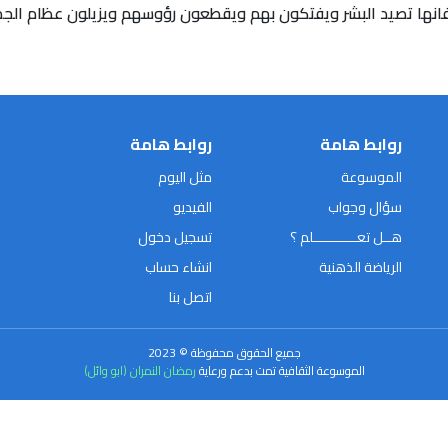
ن فانها تصيد البشر ويفتكون بهم ويقطعون رؤوسهم ويزيلون عظام الج
روابط هامة
روابط هامة
الموسوعة
مثل اليوم
سؤال وجواب
الفيديو
هــل تعـــــــــــلم ؟
تسجيل دخول
الرياضة الذهنية
انشاء حساب
اتصل بنا
جميع الحقوق محفوظة © 2023
الموسوعة الثقافية تمت بدعم ورعاية
رمضان النمران (ابو وائل)