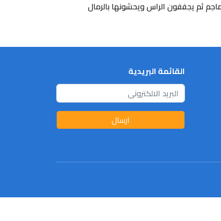
ماجم ثم يجففون الراس ويحشونها بالرمال
القائمة البريدية
ارسال