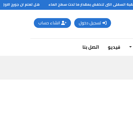
بة السفلى التى تنخفض بمقدار ما تحت سطح الماء
هل تعلم ان جورج الاول ملك
تسجيل دخول
انشاء حساب
فيديو
اتصل بنا