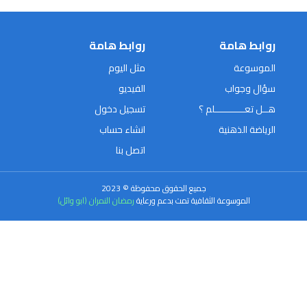
روابط هامة
روابط هامة
الموسوعة
مثل اليوم
سؤال وجواب
الفيديو
هــل تعـــــــــــلم ؟
تسجيل دخول
الرياضة الذهنية
انشاء حساب
اتصل بنا
جميع الحقوق محفوظة © 2023
الموسوعة الثقافية تمت بدعم ورعاية
رمضان النمران (ابو وائل)