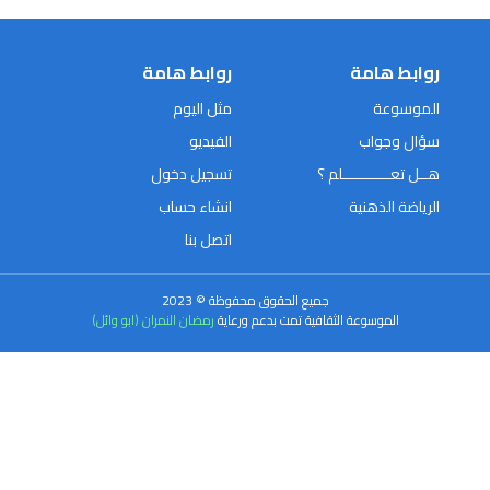
روابط هامة
روابط هامة
الموسوعة
مثل اليوم
سؤال وجواب
الفيديو
هــل تعـــــــــــلم ؟
تسجيل دخول
الرياضة الذهنية
انشاء حساب
اتصل بنا
جميع الحقوق محفوظة © 2023
الموسوعة الثقافية تمت بدعم ورعاية
رمضان النمران (ابو وائل)