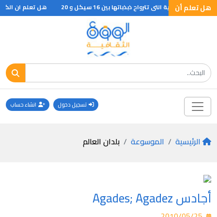
هل تعلم أن
الصوتية التى تترواح ذبذباتها بين 16 سيكل و 20
هل تعلم ان الكلية تشبة حبة الفاصولياء وطولها 11 سم وعرضها 5 سم وسمكها 5
تسجيل دخول
انشاء حساب
الرئيسية
الموسوعة
بلدان العالم
أجادس Agades; Agadez
2010/05/25