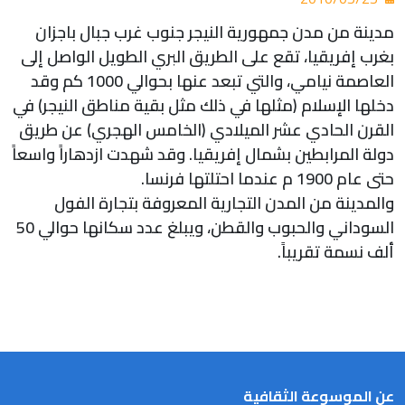
مدينة من مدن جمهورية النيجر جنوب غرب جبال باجزان
بغرب إفريقيا، تقع على الطريق البري الطويل الواصل إلى
العاصمة نيامي، والتي تبعد عنها بحوالي 1000 كم وقد
دخلها الإسلام (مثلها في ذلك مثل بقية مناطق النيجر) في
القرن الحادي عشر الميلادي (الخامس الهجري) عن طريق
دولة المرابطين بشمال إفريقيا. وقد شهدت ازدهاراً واسعاً
حتى عام 1900 م عندما احتلتها فرنسا.
والمدينة من المدن التجارية المعروفة بتجارة الفول
السوداني والحبوب والقطن، ويبلغ عدد سكانها حوالي 50
ألف نسمة تقريباً.
عن الموسوعة الثقافية