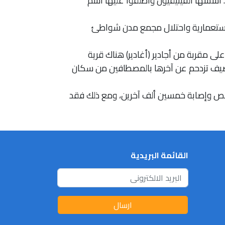
أسسها الفينيقيون وأطلقوا عليها اسم
سبان من زيادة أطماعهم الاستعمارية واحتلال مجمع مدن شواطئ
 مقربة من أجادير (أغادير) هناك قرية
الصيف تزدحم عن آخرها بالمصطافين من سكان
ينة أجادير قد شهدت عام 1379 هـ/1960 م زلزالاً شديداً مما أدى إلى مصرع 12 ألف شخص وإصابة خمسين ألف آخرين، ومع ذلك فقد
القائمة البريدية
ارسال