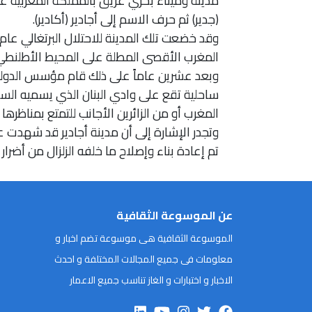
مدينة وميناء بحري عريق بالمملكة المغربية
(جدير) ثم حرف الاسم إلى أجادير (أكادير).
المغرب الأقصى المطلة على المحيط الأطلنطي وحتى ج
وبعد عشرين عاماً على ذلك قام مؤسس الدولة ا
ساحلية تقع على وادي البنان الذي يسميه الس
المغرب أو من الزائرين الأجانب للتمتع بمناظرها 
تم إعادة بناء وإصلاح ما خلفه الزلزال من أضرار ويبلغ عدد س
عن الموسوعة الثقافية
الموسوعة الثقافية هى موسوعة تضم اخبار و
معلومات فى جميع المجالات المختلفة و احدث
الاخبار و اختبارات و الغاز تناسب جميع الاعمار