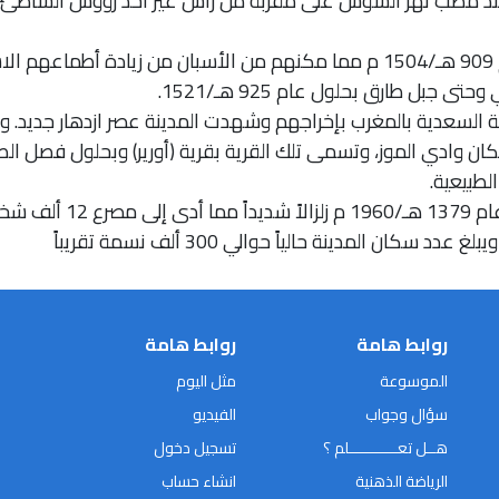
 عند مصب نهر السوس على مقربة من رأس غير أحد رؤوس الشاطئ. 
وقد خضعت تلك المدينة للاحتلال البرتغالي عام 909 هـ/1504 م مما مكنهم من الأ
بل طارق بحلول عام 925 هـ/1521.
لسعدية بالمغرب بإخراجهم وشهدت المدينة عصر ازدهار جديد. وعلى
كان وادي الموز، وتسمى تلك القرية بقرية (أورير) وبحلول فصل 
الطبيعية.
وتجدر الإشارة إلى أن مد
كان المدينة حالياً حوالي 300 ألف نسمة تقريباً
روابط هامة
روابط هامة
الموسوعة
مثل اليوم
سؤال وجواب
الفيديو
هــل تعـــــــــــلم ؟
تسجيل دخول
الرياضة الذهنية
انشاء حساب