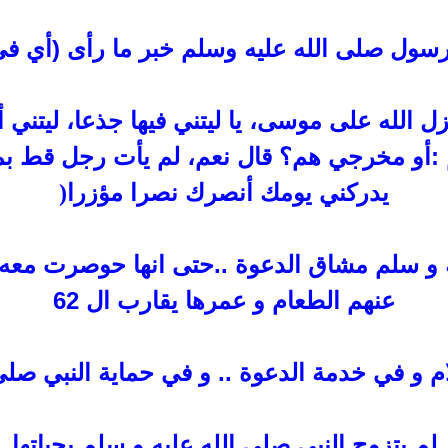
رسول صلى الله عليه وسلم خبر
ما رأى (أي في
زل الله على موسى، يا
ليتني فيها جذعا، ليتني
:
أو مخرجي هم؟ قال نعم، لم يأت رجل قط بمث
يدركني يومك
أنصرك نصرا مؤزرا
)
 و سلم مشاق الدعوة ..حتى
انها حوصرت معه 
عنهم الطعام و عمرها يقارب ال 62
ام و في خدمة الدعوة .. و في حماية النبي صلى 
لم يتزوج النبي صلى الله عليه و سلم بحياتها