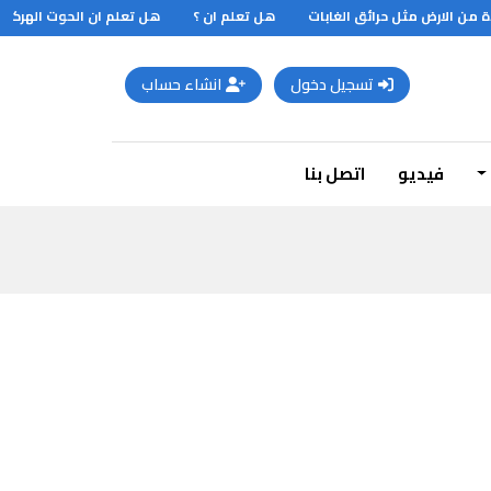
رض مثل حرائق الغابات
هل تعلم ان ؟
هل تعلم ان الحوت الهركول الازرق الضخم كان يصل طوله الى 25 مترا
تسجيل دخول
انشاء حساب
فيديو
اتصل بنا