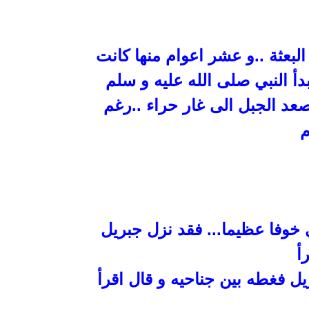
 15 منها دامت قبل البعثة ..و عشر اعوام منها كانت
دأ النبي صلى
الله عليه و سلم
عد الجبل الى غار حراء ..رغم
م
 خوفا عظيما... فقد نزل جبريل
أ
ريل فغطه بين جناحيه و قال اقرأ