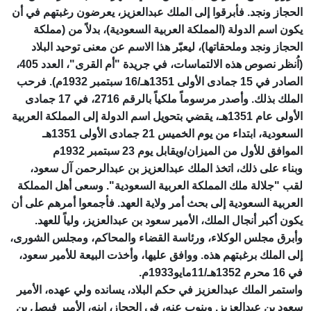
الحجاز ونجد. فأبرقوا إلى الملك عبدالعزيز، يعرضون رغبتهم في أن
يكون اسم الدولة (المملكة العربية السعودية)، بدلاً من (مملكة
الحجاز ونجد وملحقاتها)، ليعبّر هذا الاسم عن معنى توحيد البلاد
(اُنظر نصوص هذه الالتماسات، في جريدة "أم القرى"، العدد 405،
الصادر في 15 جمادى الأولى 1351هـ/16 سبتمبر 1932م). فرحب
الملك بذلك. وأصدر مرسوماً ملكياً بالرقم 2716، في 17 جمادى
الأولى عام 1351هـ، يقضي بتحويل اسم الدولة إلى المملكة العربية
السعودية، ابتداء من يوم الخميس 21 جمادى الأولى 1351هـ
الموافق للأول من الميزان/ويقابل يوم 23 سبتمبر 1932م
وبناء على ذلك، اتخذ الملك عبدالعزيز بن عبدالرحمن آل سعود،
لقب "جلالة ملك المملكة العربية السعودية". وسعى أهل المملكة
العربية السعودية إلى بحث أمر ولاية العهد. فأجمعوا أمرهم على أن
يكون أكبر أنجال الملك، الأمير سعود بن عبدالعزيز، ولياً للعهد.
وأبرق مجلس الوكلاء، ورئاسة القضاء والمحاكم، ومجلس الشورى،
إلى الملك برغبتهم هذه. ووافق عليها، وأخذت البيعة للأمير سعود،
في 16 محرم 1352هـ/11مايو1933م.
واستمر الملك عبدالعزيز في حكم البلاد، يسانده ولي عهده، الأمير
سعود بن عبدالعزيز. وينوب عنه، في الحجاز، ابنه، الأمير فيصل بن