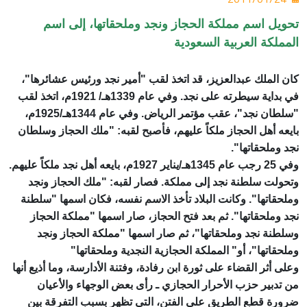
تحويل اسم مملكة الحجاز ونجد وملحقاتها، إلى اسم
المملكة العربية السعودية
كان الملك عبدالعزيز، قد اتخذ لقب "أمير نجد ورئيس عشائرها"،
في بداية سيطرته على نجد. وفي عام 1339هـ/ 1921م، اتخذ لقب
"سلطان نجد"، عقب مؤتمر الرياض. وفي عام 1344هـ/1925م،
بايعه أهل الحجاز ملكاً عليهم، فأصبح لقبه: "ملك الحجاز وسلطان
نجد وملحقاتها".
وفي 25 رجب عام 1345هـ/يناير 1927م، بايعه أهل نجد ملكاً عليهم.
وتحولت سلطنة نجد إلى مملكة. فصار لقبه: "ملك الحجاز ونجد
وملحقاتها". وكانت البلاد تأخذ الاسم نفسه، فكان اسمها "سلطنة
نجد وملحقاتها". ثم بعد فتح الحجاز، صار اسمها "مملكة الحجاز
وسلطنة نجد وملحقاتها"، ثم صار اسمها "مملكة الحجاز ونجد
وملحقاتها"، أو" المملكة الحجازية النجدية وملحقاتها"
وعلى أثر القضاء على ثورة ابن رفادة، وفتنة الأدارسة، وما أذيع أنها
من تدبير حزب الأحرار الحجازي ـ رأى بعض الوجهاء والأعيان
ضرورة قطع الطريق على الفتن، التي تظهر بسبب التفرقة بين