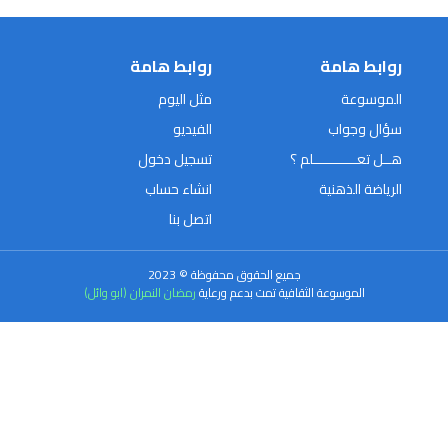
روابط هامة
روابط هامة
الموسوعة
مثل اليوم
سؤال وجواب
الفيديو
هــل تعـــــــــــلم ؟
تسجيل دخول
الرياضة الذهنية
انشاء حساب
اتصل بنا
جميع الحقوق محفوظة © 2023
الموسوعة الثقافية تمت بدعم ورعاية
رمضان النمران (ابو وائل)