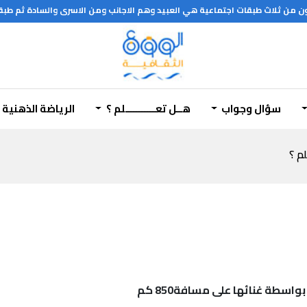
ن من ثلاث طبقات اجتماعية هي العبيد وهم الاجانب ومن الاسرى والسادة ثم طبق
سؤال وجواب
هــل تعـــــــــــلم ؟
الرياضة الذهنية
لم ؟
اسطة غنائها على مسافة850 كم