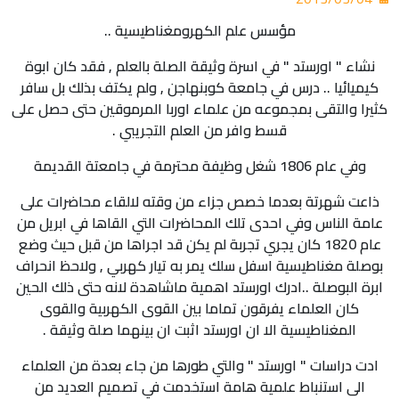
مؤسس علم الكهرومغناطيسية ..
نشاء " اورستد " في اسرة وثيقة الصلة بالعلم , فقد كان ابوة
كيميائيا .. درس في جامعة كوبنهاجن , ولم يكتف بذلك بل سافر
كثيرا والتقى بمجموعه من علماء اوربا المرموقين حتى حصل على
قسط وافر من العلم التجريبي .
وفي عام 1806 شغل وظيفة محترمة في جامعتة القديمة
ذاعت شهرتة بعدما خصص جزاء من وقته لالقاء محاضرات على
عامة الناس وفي احدى تلك المحاضرات التي القاها في ابريل من
عام 1820 كان يجري تجربة لم يكن قد اجراها من قبل حيث وضع
بوصلة مغناطيسية اسفل سلك يمر به تيار كهربي , ولاحظ انحراف
ابرة البوصلة ..ادرك اورستد اهمية ماشاهدة لانه حتى ذلك الحين
كان العلماء يفرقون تماما بين القوى الكهربية والقوى
المغناطيسية الا ان اورستد اثبت ان بينهما صلة وثيقة .
ادت دراسات " اورستد " والتي طورها من جاء بعدة من العلماء
الى استنباط علمية هامة استخدمت في تصميم العديد من