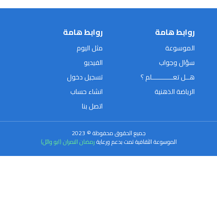
روابط هامة
روابط هامة
الموسوعة
مثل اليوم
سؤال وجواب
الفيديو
هــل تعـــــــــــلم ؟
تسجيل دخول
الرياضة الذهنية
انشاء حساب
اتصل بنا
جميع الحقوق محفوظة © 2023
الموسوعة الثقافية تمت بدعم ورعاية
رمضان النمران (ابو وائل)