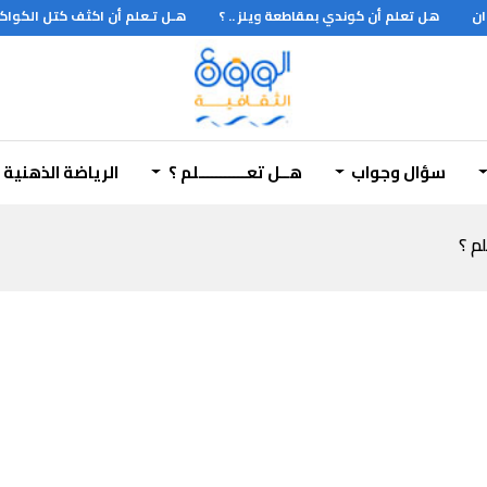
ن
هل تعلم أن كوندي بمقاطعة ويلز .. ؟
هـل تـعلم أن اكثف كتل الكواكب .
يقها الى بلاد الشام
سؤال وجواب
هــل تعـــــــــــلم ؟
الرياضة الذهنية
لم ؟