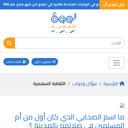
هل تعلم أن
ولايات المتحدة طالبوا في الرابع من شهر مايو عام 1886م بتحديد ساعات العمل بثماني ساعات يومية فقط وعلى الفور اتصل احد اصحاب المصانع بالشركة لمكافحة الشغب و ما ان حضروا حتى انفجرت قنبلة موقوته ادت الى سقوط العديد من القتلى والجرحى واتهم العمال بوضعها وتفجيرها واعدم عدد كبير منهم وبعد البحث اتضح ان العمال ابرياء
تسجيل دخول
انشاء حساب
الرئيسية
سؤال وجواب
الثقافة الاسلامية
ما اسم الصحابي الذي كان أول من أم
المسلمين في صلاتهم بالمدينة ؟