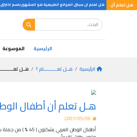
الجنس
هل تعلم أن
هل تعلم ان سباق الموانع الطبيعية هو المشهور باسم اختراق الضاحيه ويجري على مسافة تترواح بين 4- 12كم ويلتزم المتسابقو
الرئيسية
الموسوعة
الرئيسية
هــل تعـــــــــــلم ؟
هــل تعـــــــــــ
هـل تعلم أن أطفال الوطن 
2007/05/06
أطفال الوطن العربي يشكلون ( 45 % ) من جملة سكانه , أي نحو ( 90 )
مليون طفل تقريباً