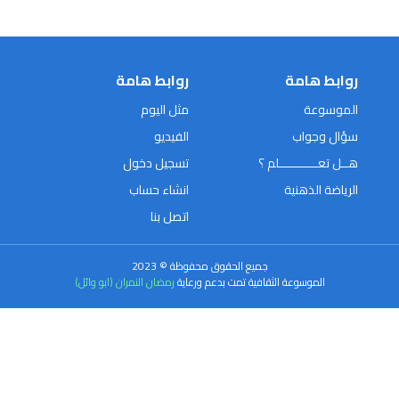
روابط هامة
روابط هامة
الموسوعة
مثل اليوم
سؤال وجواب
الفيديو
هــل تعـــــــــــلم ؟
تسجيل دخول
الرياضة الذهنية
انشاء حساب
اتصل بنا
جميع الحقوق محفوظة © 2023
الموسوعة الثقافية تمت بدعم ورعاية
رمضان النمران (ابو وائل)