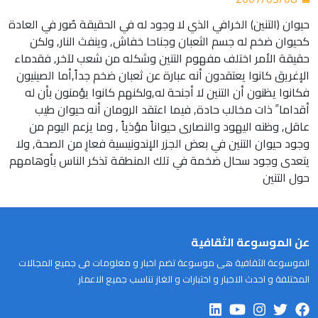
حيوان (التنين) الخرافي الذي لا وجود له في الحقيقة صٌور في العادة
كحيوان ضخم له جسم الثعبان وجناحا خفاش, وينفث النار, ولكن
حقيقة الأمر اختلف مفهوم التنين وشكله من شعب لآخر, فقدماء
الإغريق كانوا يعتقدون أنه عبارة عن ثعبان ضخم جداً,أما الصينيون
فكانوا يظنون أن التنين لا أجنحة له,ولكنهم كانوا يؤمنون بأن له
أقداما ً ذات مخالب حادة, فيما اعتقد الرومان أنه حيوان طيب
عاقل, وظنه اليهود والنصارى حيواناً مؤذياً , وما يزعم اليوم من
وجود حيوان التنين في بعض الجزر الإندونيسية فعارِ من الصحة, ولا
يتعدى وجود سحال ضخمة في تلك المنطقة تذكر الناس بأوهامهم
حول التنين
عن الموسوعة الثقافية
الموسوعة الثقافية هى موسوعة تضم اخبار و معلومات فى جميع المجالات
المختلفة و احدث الاخبار و اختبارات و الغاز تناسب جميع الاعمار