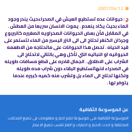
2007/04/12
ج
: حيوانات عده تستطيع العيش في الصحراءحيث يندر وجود
الماء بحيث يكاد ينعدم . يموت الانسان سريعا من العطش .
في المقابل فأن بعض الحيوانات الصحراويه الصغيره كاليربوع
وجرذان الكنغر تحتاج الى الى النزر اليسير من الماء لتستمر على
قيد الحياه . تحصل هذا الحيوانات على ماتحتاجه من الاطعمه
الحيوانيه او النباتيه التي تأكل وهي بالتالي لاتحتاج الى
الشراب على الاطلاق . الجمال قادره على قطع مسافات طويله
في الصحراء لانهاتستطيع البقاء دون شراب مده طويله
ولكنها تحتاج الى الماء بل وتشرب منه كميه كبيره عندما
يتوفر لها .
عن الموسوعة الثقافية
الموسوعة الثقافية هى موسوعة تضم اخبار و معلومات فى جميع المجالات
المختلفة و احدث الاخبار و اختبارات و الغاز تناسب جميع الاعمار