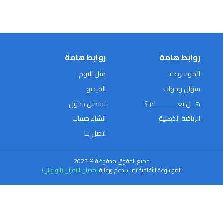
روابط هامة
روابط هامة
الموسوعة
مثل اليوم
سؤال وجواب
الفيديو
هــل تعـــــــــــلم ؟
تسجيل دخول
الرياضة الذهنية
انشاء حساب
اتصل بنا
جميع الحقوق محفوظة © 2023
الموسوعة الثقافية تمت بدعم ورعاية
رمضان النمران (ابو وائل)