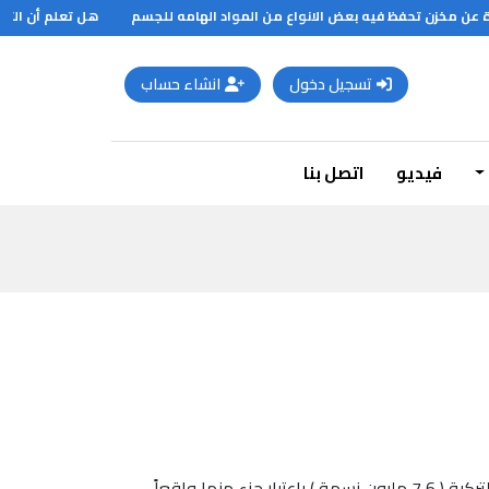
 عن مخزن تحفظ فيه بعض الانواع من المواد الهامه للجسم
هل تعلم أن الثوم 
تسجيل دخول
انشاء حساب
فيديو
اتصل بنا
وتليها العاصمة البريطانية لندن ( 8,9 مليون نسمة ) , ثم العاصمة الفرنسية باريس ( 8,8 مليون نسمة ) فمدينة اسطنبول التركية ( 7,6 مليون نسمة ) باعتبار جزء منها واقعاً