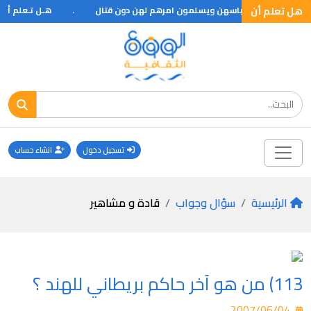
هل تعلم أن
 المجرمين يخشون باسهن ويسلمون امرهم لهن دون قتال
.
هـل تـعلم أن ال
تسجيل دخول
انشاء حساب
الرئيسية
سؤال وجواب
قادة و مشاهير
113) من هو آخر حاكم بريطاني للهند ؟
2007/06/04