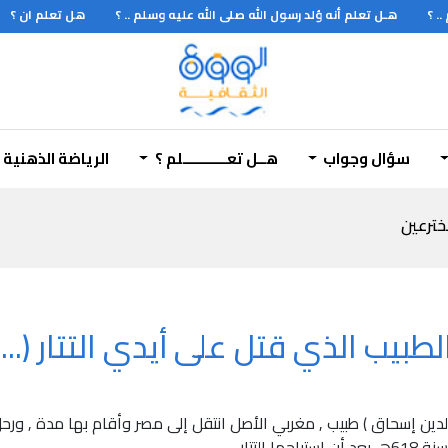
؟
هـل تعلم أنه وُلد رسول الله صلى الله عليه وسلم .. ؟
هل تعلم ان ؟
سؤال وجواب
هــل تعـــــــــــلم ؟
الرياضة الذهنية
خترعين
 قتل على أيدي التتار (..._ 618هـ , ... _ 1221م
ين إسحاق ) طبيب , مغربي الأصل انتقل إلى مصر وأقام بها مدة , ورحل 
لتتار.