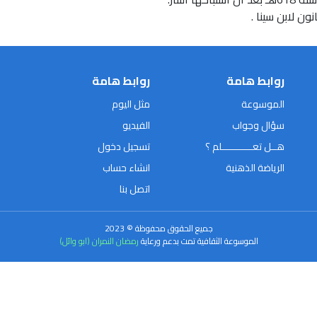
ن لابن سينا .
روابط هامة
روابط هامة
الموسوعة
مثل اليوم
سؤال وجواب
الفيديو
هــل تعـــــــــــلم ؟
تسجيل دخول
الرياضة الذهنية
انشاء حساب
اتصل بنا
جميع الحقوق محفوظة © 2023
الموسوعة الثقافية تمت بدعم ورعاية
رمضان النمران (ابو وائل)