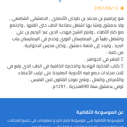
2007/06/12
هو إبراهيم بن محمد بن طرخان الأنصاري , الدمشقي الشافعي ,
ولد بدمشق ونشا بها اشتغل بصناعة الطب حتى اتقنها , واجتمع
مع كبار الأطباء , ولازم الشيخ مهذب الدين عبد الرحيم بن علي
واشتغل طبيباً في البيمارستان النوري وخدم في البيمارستان بباب
البريد , وتردد إلى قلعة دمشق , وكان مدرس الدخوارية .
من كتبه :
 الباهر في الجواهر .
 كتاب التذكرة الهادية والذخيرة الكافية في الطب الذي يقع في
ثلاث مجلدات جمع فيه الأدوية المفردة على ترتيب الأعضاء
والأمراض والعلل , وشرح موجز القانون لابن النفيس .
توفي بدمشق سنة 690هجرية , 1291م .
عن الموسوعة الثقافية
الموسوعة الثقافية هى موسوعة تضم اخبار و معلومات فى جميع المجالات
المختلفة و احدث الاخبار و اختبارات و الغاز تناسب جميع الاعمار