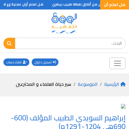
هل تعلم أن
هل تعلم أول من أطلق لفظة طبيب بيطري
هل تعلم أول عملية زرع قلب
تسجيل دخول
انشاء حساب
الرئيسية
الموسوعة
سير حياة العلماء و المخترعين
إبراهيم السويدي الطبيب المؤلف (600-
690هـ , 1204-1291م)