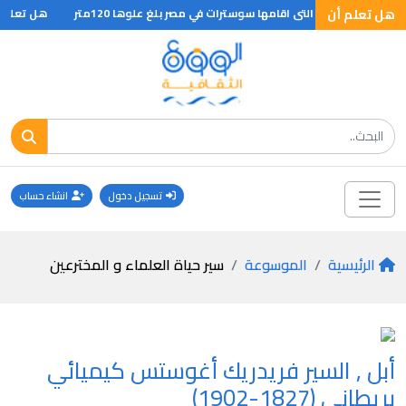
هل تعلم أن
ارة الاسكندريه التى اقامها سوسترات في مصر بلغ علوها 120متر
هل تعلم ان
تسجيل دخول
انشاء حساب
الرئيسية
الموسوعة
سير حياة العلماء و المخترعين
أبل , السير فريدريك أغوستس كيميائي
بريطاني (1827-1902)