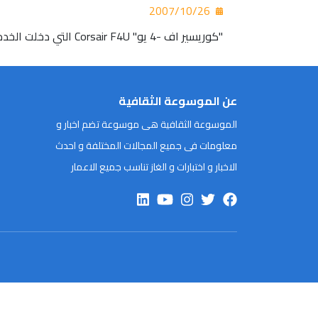
2007/10/26
"كوريسير اف -4 يو" Corsair F4U التي دخلت الخدمة في البحرية الامريكية ابتداء من معركة "جوادالكنال" Guadalcanal في المحيط الهادي عام 1944م.
عن الموسوعة الثقافية
الموسوعة الثقافية هى موسوعة تضم اخبار و
معلومات فى جميع المجالات المختلفة و احدث
الاخبار و اختبارات و الغاز تناسب جميع الاعمار