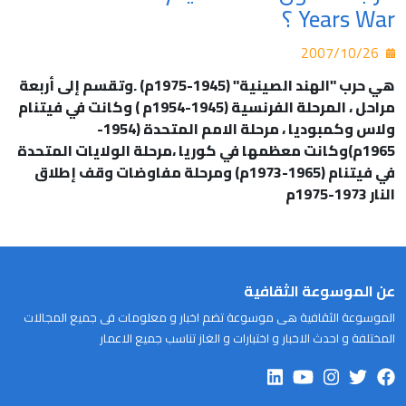
Years War ؟
2007/10/26
هي حرب "الهند الصينية" (1945-1975م) .وتقسم إلى أربعة
مراحل ، المرحلة الفرنسية (1945-1954م ) وكانت في فيتنام
ولاس وكمبوديا ، مرحلة الامم المتحدة (1954-
1965م)وكانت معظمها في كوريا ،مرحلة الولايات المتحدة
في فيتنام (1965-1973م) ومرحلة مفاوضات وقف إطلاق
النار 1973-1975م
عن الموسوعة الثقافية
الموسوعة الثقافية هى موسوعة تضم اخبار و معلومات فى جميع المجالات
المختلفة و احدث الاخبار و اختبارات و الغاز تناسب جميع الاعمار