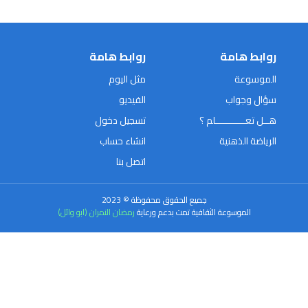
روابط هامة
روابط هامة
الموسوعة
مثل اليوم
سؤال وجواب
الفيديو
هــل تعـــــــــــلم ؟
تسجيل دخول
الرياضة الذهنية
انشاء حساب
اتصل بنا
جميع الحقوق محفوظة © 2023
الموسوعة الثقافية تمت بدعم ورعاية
رمضان النمران (ابو وائل)