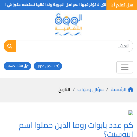
هل تعلم أن
لصخور النارية التى لا تؤثر فيها العوامل الجوية ولذا فانها تستخدم كثيرا في البن
تسجيل دخول
انشاء حساب
الرئيسية
سؤال وجواب
التاريخ
كم عدد بابوات روما الذين حملوا اسم
اينوسنت؟