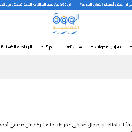
ن بعض أسماء القران الكريم؟
ان 80%من عدد الكائنات الحية تعيش في البحار
سؤال وجواب
هــل تعـــــــــــلم ؟
الرياضة الذهنية
 ، فأنا لا املك سياره مثل صديقي عمر ولا املك شركه مثل صديقي أحم
ا