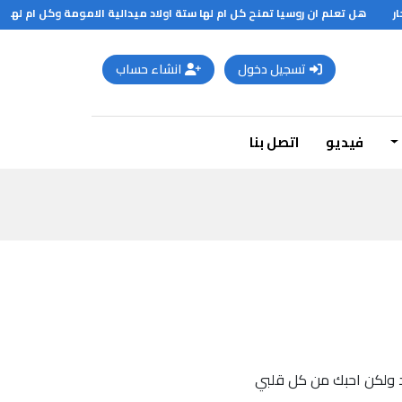
هل تعلم ان روسيا تمنح كل ام لها ستة اولاد ميدالية الامومة وكل ام لها تس
تسجيل دخول
انشاء حساب
فيديو
اتصل بنا
د ولكن احبك من كل قلبي