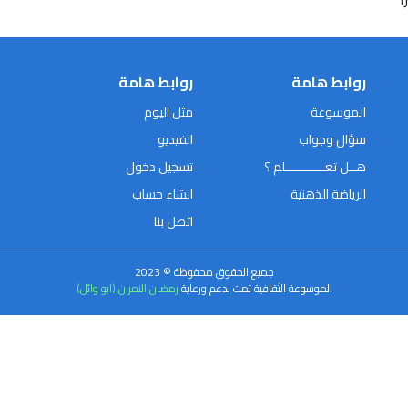
روابط هامة
روابط هامة
الموسوعة
مثل اليوم
سؤال وجواب
الفيديو
هــل تعـــــــــــلم ؟
تسجيل دخول
الرياضة الذهنية
انشاء حساب
اتصل بنا
جميع الحقوق محفوظة © 2023
الموسوعة الثقافية تمت بدعم ورعاية
رمضان النمران (ابو وائل)