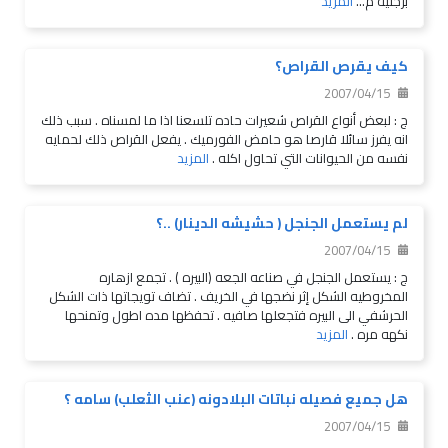
برجليه م...
المزيد
كيف يقرص القراص؟
2007/04/15
ج : لبعض أنواع القراص شعيرات حاده تلسعنا اذا ما لمسناه . سبب ذلك
انه يفرز سائلا قارصا هو حامض الفورميك . يفعل القراص ذلك لحمايه
نفسه من الحيوانات التي تحاول اكله .
المزيد
لم يستعمل الجنجل ( حشيشه الدينار) ..؟
2007/04/15
ج : يستعمل الجنجل في صناعه الجعه (البيره ) . تجمع ازهاره
المخروطيه الشكل إثر نضجها في الخريف . تضاف تويجاتها ذات الشكل
الحرشفي الى البيره فتجعلها صافيه . تحفظها مده اطول وتمنحها
نكهه مره .
المزيد
هل جميع فصيله نباتات البلادونه (عنب الثعلب) سامه ؟
2007/04/15