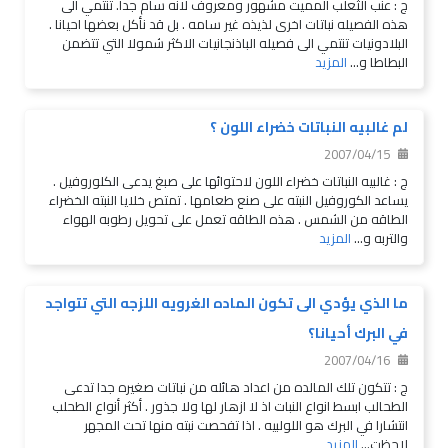
ج : عنب الثعلب المميت مشهور ومعروف لانه سام جدا. تنتمي الى
هذه الفصيله نباتات اخرى لذيذه غير سامه . بل قد نأكل بعضها احيانا .
البلادونيات تنتمي الى فصيله الباذنجانيات الاكثر شمولا التي تتضمن
البطاطا و...
المزيد
لم غالبيه النباتات خضراء اللون ؟
2007/04/15
ج : غالبيه النباتات خضراء اللون لاحتوائها على صبغ يدعى الكلوروفيل .
يساعد الكوروفيل النبته على صنع طعامها . تمتص خلايا النبته الخضراء
الطاقه من الشمس . هذه الطاقه تعمل على تحويل رطوبه الهواء
والتربه و...
المزيد
ما الذي يؤدي الى تكون الماده الغرويه اللزجه التي تتواجد
في البرك أحيانا؟
2007/04/16
ج : تتكون تلك المالده من اعداد هائله من نباتات صغيره جدا تدعى
الطحالب ابسط انواع النبات اذ لا ازهار لها ولا جذور . أكثر أنواع الطحلب
انتشارا في البرك هو اللولبيه . اذا تفحصت نبته منها تحت المجهر
لاحظت...
المزيد