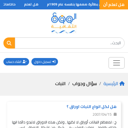
هل تعلم أن
 عبور المانش بطائرة صممها بنفسه عام 1909م
هل تعلم
حاخامات عند
تسجيل دخول
انشاء حساب
الرئيسية
سؤال وجواب
النبات
هل لكل انواع النبات اوراق ؟
2007/04/15
ج : لمعظم النباتات أوراق لا لكلها , ولكن هذه الاوراق لاتبدو دائما انها
كذلك بالفعل . نصلات العشب هي شكل من اشكال الاوراق . ليس