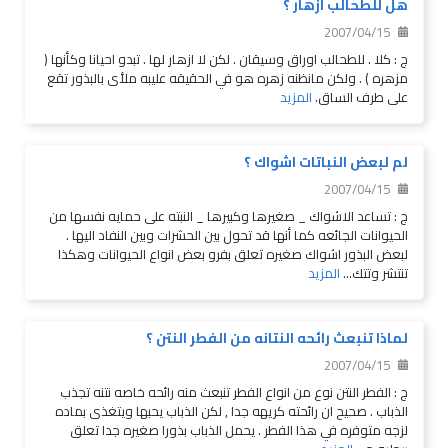
هل للطحالب ازهار ؟
2007/04/15
ج : كلا . للطحالب اوراق وسيقان . لكن لا ازهار لها . تبدو احيانا وكأنها (
مزهره ) . ولكن مانظنه زهره هو في الحقيقه عليبه ملأى بالبذور تقع
على طرف الساق.
المزيد
لم لبعض النباتات اشواك ؟
2007/04/15
ج : تساعد الاشواك _ صغيرها وكبيرها _ النبته على حمايه نفسها من
الحيوانات الجائعه كما أنها قد تحول بين الحشرات وبين النفاد اليها .
لبعض البذور اشواك صغيره تعلق بفرو بعض انواع الحيوانات وهكذا
تنتشر وتتك...
المزيد
لماذا تنبعث رائحه النتانه من الفطر النتن ؟
2007/04/15
ج : الفطر النتن نوع من انواع الفطر تنبعث منه رائحه خاصه نتنه تجذب
الذباب . صحيح ان رائحته كريهه جدا , لكن الذباب يحبها ويتغذى بماده
لزجه متوفره في هذا الفطر . يحمل الذباب بذورا صغيره جدا تعلق