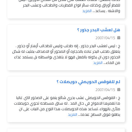
للفطر أوراق وكذلك سائر انواع الفطريات والطحالب وعشب البحر
والاشنه . يساعد...
المزيد
هل لعشب البحر جذور ؟
2007/04/15
ج : ليس لعشب البحر جذور . إنه طحلب وليس للطحالب أزهار أو جذور .
يتعلق طحلب البحر عاده بالحجاره أو الصخور أو الاصداف بمثبت له شكل
الجذور دون ان يكونه بالفعل فهو لا يتغذى بواسطته بل يستمد غذاء
من الماء...
المزيد
لم للفوقس الحويصلي حويصلات ؟
2007/04/15
ج : الفوقس الحويصلي عشب بحري شائع ينمو على الصخور التي غالبا
ما تغمرها الامواج في حال المد . له ساق مسطحه تحوي حويصلات
ملأى بالهواء .تساعد هذه الحويصلات هذا النوع من النبات على ان
يطفو فوق السطح عندما...
المزيد