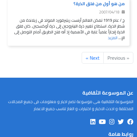
من هو أول من فلق الذرة؟
2007/04/18
ج / عام 1919 تمكن العالم أرنست ريتيرفورد المولد في زيلاندة من
شطر الذرة. استطاع تغيير ذرة النيتروجين إلى ذرة أوكسجين. كان فلق
الذرة إنجازاً علمياً غاية في الأهمية إذ أنه فتح الطريق أمام التوصل إلى
الإ...
المزيد
Next »
« Previous
عن الموسوعة الثقافية
الموسوعة الثقافية هى موسوعة تضم اخبار و معلومات فى جميع المجالات
المختلفة و احدث الاخبار و اختبارات و الغاز تناسب جميع الاعمار
روابط هامة