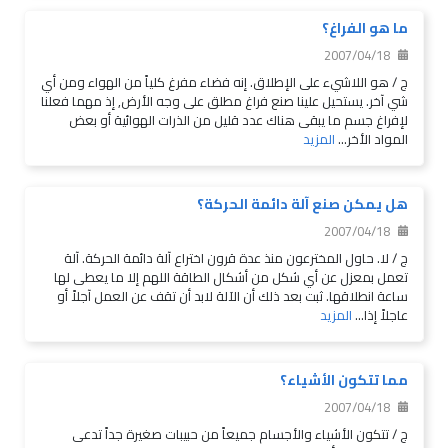
ما هو الفراغ؟
2007/04/18
ج / هو اللاشيء على الإطلاق. إنه فضاء مفرغ كلياً من الهواء ومن أي
شي آخر. يستحيل علينا صنع فراغ مطلق على وجه الأرض, إذ مهما فعلنا
لإفراغ جسم ما يبقى هناك عدد قليل من الذرات الهوائية أو بعض
المواد الأخر...
المزيد
هل يمكن صنع آلة دائمة الحركة؟
2007/04/18
ج / لا. حاول المخترعون منذ عدة قرون اختراع آلة دائمة الحركة. آلة
تعمل بمعزل عن أي شكل من أشكال الطاقة اللهم إلا ما يعطى لها
ساعة انطلاقها. ثبت بعد ذلك أن الآلة لابد أن تقف عن العمل آجلاً أو
عاجلاً إذا...
المزيد
مما تتكون الأشياء؟
2007/04/18
ج / تتكون الأشياء والأجسام جميعاً من حبيبات صغيرة جداً تدعى