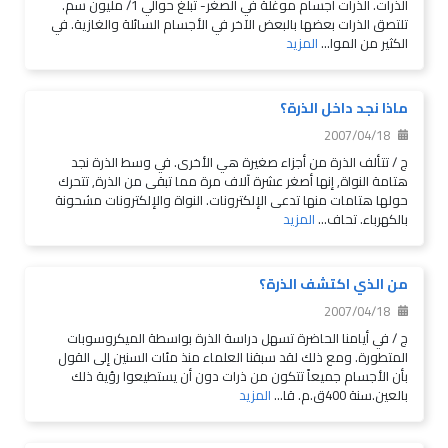
الذرات. الذرات أجسام موغلة في الصغر- تبلغ حوالي 1/ مليون سم.
تلتصق الذرات بعضها بالبعض الآخر في الأجسام السائلة والغازية. في
الكثير من الموا...
المزيد
ماذا نجد داخل الذرة؟
2007/04/18
ج / تتألف الذرة من أجزاء صغيرة هي الأخرى. في وسط الذرة نجد
هتامة النواة, إنها أصغر عشرة آلاف مرة مما تبقى من الذرة, تتحرك
حولها هتامات منها تدعى الإلكترونات. النواة والإلكترونات مشحونة
بالكهرباء. تحاف...
المزيد
من الذي اكتشف الذرة؟
2007/04/18
ج / في أيامنا الحاضرة تسهل دراسة الذرة بواسطة الميكروسوبات
المتطورة. ومع ذلك لقد سبقنا العلماء منذ مئات السنين إلى القول
بأن الأجسام جميعاً تتكون من ذرات دون أن يستطيعوا رؤية ذلك
بالعين.سنة 400ق.م. قا...
المزيد