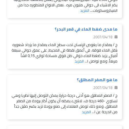
يكبر الاشياء الى حوالي مليون مره . بعض الانواع المتطوره جدا من
الميكروسكوبات...
المزيد
ما مدى ضغط الماء في قعر البحر؟
2007/04/18
ج / بمقدار ما يغوص الإنسان تحت سطح الماء بمقدار ما يزداد شعوره
بثقل الماء فوقه. في أعمق نقطة في المحيط, على عمق حوالي سبعة
أميال, يزيد ضغط الماء حوالي طن فوق مساحة توازي 0,15 انشاً
مربعاً. ومع تواصل ا...
المزيد
ما هو الصفر المطلق؟
2007/04/18
ج / الصفر المطلق هو أدنى درجة حرارة يمكن التوصل إليها نظريا وهي
تساوي -460 درجة ف. لاشيء يمكنه أن يكون أكثر برودة من الصفر
المطلق. ومع ذلك توصل العلماء إلى صنع برودة تزيد بكسر ضئيل جداً
من الدرجة عن ا...
المزيد