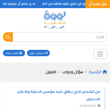
هل تعلم أن
له ولقب بالعتيق لان النبي بشره بعتقه من النار
هــل تعلم أن خرطوم الفيل ..
تسجيل دخول
انشاء حساب
الرئيسية
سؤال وجواب
الفنون
من الشخص الذي يطلق عليه مؤسس الدعاية والاعلان
الحديثين
2016/10/29