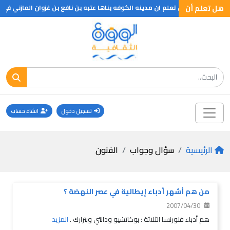
اة .. ؟
هل تعلم أن
هل تعلم ان مدينه الكوفه بناها عتبه بن نافع بن غزوان المازني في ا
تسجيل دخول
انشاء حساب
الرئيسية
سؤال وجواب
الفنون
من هم أشهر أدباء إيطالية في عصر النهضة ؟
2007/04/30
هم أدباء فلورنسا الثلاثة : بوكاتشيو ودانتي وبترارك .
المزيد