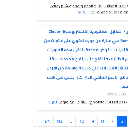
 كانت المظلات كبيرة الحجم وثقيلة وتشكل عبأًعلى
ولة الطائرة وحركة الطيار
المزيد
س/ القنابل العنقودية((كلستربومب)) Cluster
Bomb،هي عبارة عن حوية تحتوي على عشرات من
قنبيلات لاغراض محددة ، تلقى هذه الحاويات
 الطائرات فتنفتح على ارتفاع محدد مسبقاً
نتشر القنيبلات على مسحة واسعة من الأرض
اهو الاسم العامي الذي كان يطلق على هذه
فئة
2007/05/05
Molotov Bread Basج/ سلة خبز مولوتوف
المزيد
›
84
83
...
10
9
8
7
6