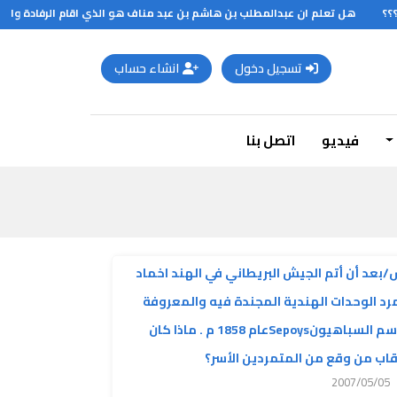
هل تعلم ان عبدالمطلب بن هاشم بن عبد مناف هو الذي اقام الرفادة والسقاية على احسن وجه واعاد حفر بئر زمزم سنة 540م بعد ان انطمرت ونضبت وتجمع الروايات في الحديث عن زمزم انه لما فرغ الماء والطعام وتعالت صيحات
تسجيل دخول
انشاء حساب
فيديو
اتصل بنا
بعد أن أتم الجيش البريطاني في الهند اخماد
رد الوحدات الهندية المجندة فيه والمعروفة
باسم السباهيونSepoysعام 1858 م . ماذا كان
اب من وقع من المتمردين الأسر؟
2007/05/05