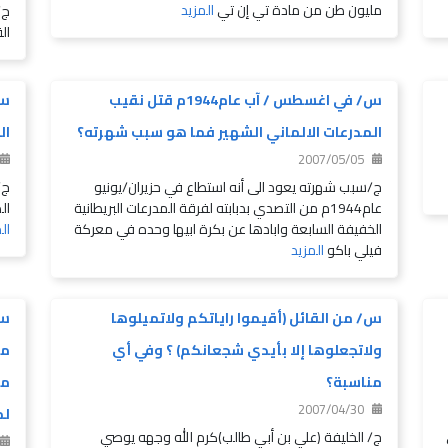
مليون طن من مادة تي إن تي
المزيد
ج/
ال
س/ في اغسطس / آب عام1944م قتل نقيب
س/
المدرعات الالماني الشهير فما هو سبب شهرته؟
ال
2007/05/05
ج/سبب شهرته يعود الى أنه استطاع في حزيران/يونيو
عام1944م من التصدي بدبابته لفرقة المدرعات البريطانية
ال
الخفيفة السابعة وابادها عن بكرة ابيها وحده في معركة
ال
فيلي باكو
المزيد
س/ من القائل (أقيموا راياتكم ولاتميلوها
س/
ولاتجعلوها إلا بأيدي شجعانكم) ؟ وفي أي
مع
مناسبة؟
مع
2007/04/30
لم
ج/ الخليفة (علي بن أبي طالب)كرم الله وجهه يوصي