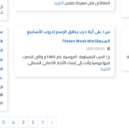
المقاتلين قبل معركة صفين
المزيد
ج/
حم
س/ على أية حرب يطلق الإسم (حروب الأسابيع
السبعة)Seven Week War?
2007/05/01
ال
ة
ج/ الحرب النمساوية -البروسية عام 1866م والتي انتصرت
من
فيها بروسيا وأدت إلى إنشاء الأتحاد الألماني الشمالي.
فت
المزيد
.م
ال
ket
5
4
3
2
1
‹