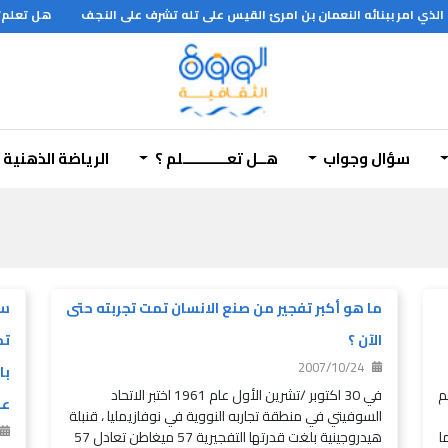
ي امر ببنائه النعمان بن امرئ القيس على تله تشرف على النجف
هل تعلم؟؟؟
سؤال وجواب
هــل تعـــــــــــلم ؟
الرياضة الذهنية
ما هو أكبر تفجير من صنع الانسان تمت تجربته حتى
س/
الآن ؟
تم
2007/10/24
عالم
في 30 اكتوبر /تشرين الأول عام 1961 اختبر الاتحاد
عق
السوفيتي في منطقة تجاربه النووية في نوفازيمليا ، قنبلة
ا ما
هيدروجينية بلغت قدرتها التفجيرية 57 ميغاطن تعادل 57