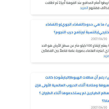
ربطوا أمام المدافع عند الفوهة أَحياءً ثم اطلقت
قذائف ففتتهم
المزيد
 ما هي حدود(الفضاء الجوي)و (الفضاء
خارجي)بالنسبة لبرنامج حرب النجوم؟
2007/04/30
ج/ يعتبر ارتفاع 100كيلو متر عن سطح الأرض هو الحد
ذي اعتبره العلماء بصورة عامة فاصلاً بين الفضائين
مزيد
 رغم أن مظلات الهبوط(البارشوت) كانت
روفة ومتاحة أثناء الحروب العالمية الأولى فإن
ظم الطيارين لم يستخدموها أثناء الطيران ؟
اذا؟
2007/04/30