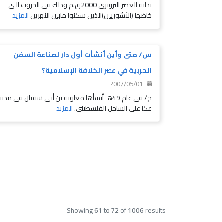
بداية العصر البرونزي 2000ق.م وذلك في الحروب التي
خاضها (الأشوريين)الذين سكنوا مابين النهرين
المزيد
س/ متى وأين أنشأت أول دار لصناعة السفن
الحربية في عصر الخلافة الإسلامية؟
2007/05/01
ج/ في عام 49هـ أنشأها معاوية بن أبي سفيان في مدين
عكا على الساحل الفلسطيني.
المزيد
Showing
61
to
72
of
1006
results