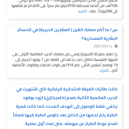
الزعيم الصيني الراحل (ماوتسي تونغ)Mao Ts,e - Toung مع حوالي
100ألف من أتباعه لمسافة 9700كيلو متر سيراً على الأقدام تم قطعها
في 368يوماً ، منه...
المزيد
س/ ما أكبر معارك القرن ( العشرين الحربية) في الخسائر
البشرية العسكرية؟
2007/05/12
ج/ تعتبر معركة (السوم) وهي من معارك الحرب العالمية الأولى على
الجبهة الفرنسية مالتي دارت رحاها في الفترة من 1 يونيو /حزيران إلى
19 نوفمبر /تشرين الثاني عام 1916بين قوات الحلفاء والقوات الألمانية
أكبر...
المزيد
كانت طائرات الفرقة الانتحارية اليابانية التي اشتهرت في
الحرب العالمية الثانية باسم (كاميكازي) تزود بوقود
يكفي فقط للوصول إلى الهدف المحدد كما كانت قمرة
الطيار يتم لحمها من الخارج بعد جلوس الطيار فيها ضماناً
لعدم عودة الطيار عن مهمته. متى تمت أول عملية