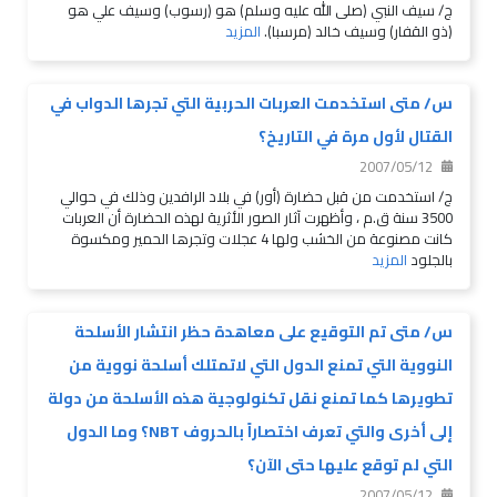
ج/ سيف النبي (صلى الله عليه وسلم) هو (رسوب) وسيف علي هو
(ذو القفار) وسيف خالد (مرسبا).
المزيد
س/ متى استخدمت العربات الحربية التي تجرها الدواب في
القتال لأول مرة في التاريخ؟
2007/05/12
ج/ استخدمت من قبل حضارة (أور) في بلاد الرافدين وذلك في حوالي
3500 سنة ق.م ، وأظهرت آثار الصور الأثرية لهذه الحضارة أن العربات
كانت مصنوعة من الخشب ولها 4 عجلات وتجرها الحمير ومكسوة
بالجلود
المزيد
س/ متى تم التوقيع على معاهدة حظر انتشار الأسلحة
النووية التي تمنع الدول التي لاتمتلك أسلحة نووية من
تطويرها كما تمنع نقل تكنولوجية هذه الأسلحة من دولة
إلى أخرى والتي تعرف اختصاراً بالحروف NBT؟ وما الدول
التي لم توقع عليها حتى الآن؟
2007/05/12