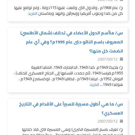
ج/ عام 1968م ، والدول التي وقعت عليها 115دولة ، ولم توقع عليها
كل من كندا وجنوب أفريقيا وإسرائيل والهند وباكستان
المزيد
س/ ماأسم الدول الأعضاء في تحالف (شمال الأطلسي)
المعروف باسم الناتو حتى عام 1995م؟ وفي أي عام
انضمت كل منها؟
2007/05/12
ج/ بلجيكا 1949م، كندا 1949، الدانمارك 1949، المانيا الغربية
1955م،فرنسا 1949، (ثم جمدت انتسابها إلى الجناح العسكري للحلف) ،
اليونان 1952م ، ايرلندا 1949م ، ايطاليا 1949م ، لوكسمبرغ 1949م ،
هولندا 1949...
المزيد
س/ ما هي أطول مسيرة للسيراً على الأقدام في التاريخ
العسكري؟
2007/05/12
ج/ تعرف باسم (المسيرة الكبرى) وهي المسيرة التي قاد خلالها