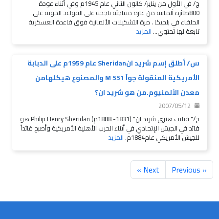
ج/ في الأول من يناير/ كانون الثاني عام 1945م وفي أثناء عودة
800طائرة ألمانية من غارة مفاجئة ناجحة على القواعد الجوية على
الحلفاء في بلجيكا . مرة التشكيلات الألمانية فوق قاعدة العسكرية
تابعة لها تحتوي...
المزيد
س/ أطلق إسم شريد انSheridan عام 1959م على الدبابة
الأمريكية المنقولة جواً M 551 والمصنوع هيكلهامن
معدن الألمنيوم.من هو شريد ان؟
2007/05/12
ج/" فيليب هنري شريد ان" (1831- 1888م) Philip Henry Sheridan هو
قائد في الجيش الإتحادي في أثناء الحرب الأهلية الأمريكية وأصبح قائداً
للجيش الأمريكي عام1884م.
المزيد
Next »
« Previous