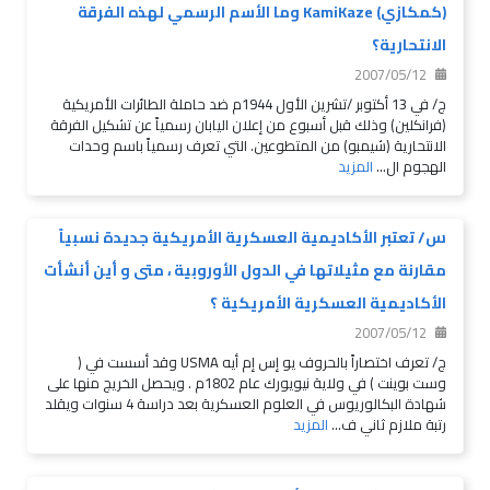
(كمكازي) KamiKaze وما الأسم الرسمي لهذه الفرقة
الانتحارية؟
2007/05/12
ج/ في 13 أكتوبر /تشرين الأول 1944م ضد حاملة الطائرات الأمريكية
(فرانكلين) وذلك قبل أسبوع من إعلان اليابان رسمياً عن تشكيل الفرقة
الانتحارية (شيمبو) من المتطوعين. التي تعرف رسمياً باسم وحدات
الهجوم ال...
المزيد
س/ تعتبر الأكاديمية العسكرية الأمريكية جديدة نسبياً
مقارنة مع مثيلاتها في الدول الأوروبية ، متى و أين أنشأت
الأكاديمية العسكرية الأمريكية ؟
2007/05/12
ج/ تعرف اختصاراً بالحروف يو إس إم أيه USMA وقد أسست في (
وست بوينت ) في ولاية نيويورك عام 1802م . ويحصل الخريج منها على
شهادة البكالوريوس في العلوم العسكرية بعد دراسة 4 سنوات ويقلد
رتبة ملازم ثاني ف...
المزيد