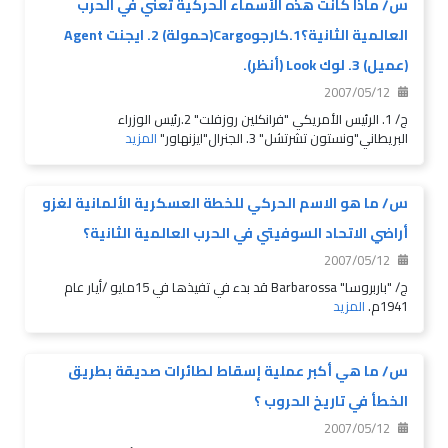
س/ ماذا كانت هذه الأسماء الحركية تعني في الحرب
العالمية الثانية؟1.كارجوCargo(حمولة) 2. ايجنت Agent
(عميل) 3. لوك Look (أنظر).
2007/05/12
ج/ 1. الرئيس الأمريكي "فرانكلين روزفلت" 2.رئيس الوزراء
البريطاني"ونستون تشرتشل" 3. الجنرال"ايزنهاور"
المزيد
س/ ما هو الاسم الحركي للخطة العسكرية الألمانية لغزو
أراضي الاتحاد السوفيتي في الحرب العالمية الثانية؟
2007/05/12
ج/ "باربروسا" Barbarossa قد بدء في تفيذها في 15مايو /أيار عام
1941م.
المزيد
س/ ما هي أكبر عملية إسقاط لطائرات صديقة بطريق
الخطأ في تاريخ الحروب ؟
2007/05/12