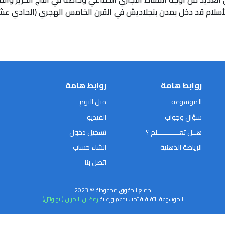
لأسلام قد دخل بمدن بنجلاديش في القرن الخامس الهجري (الحادي عش
روابط هامة
روابط هامة
الموسوعة
مثل اليوم
سؤال وجواب
الفيديو
هــل تعـــــــــــلم ؟
تسجيل دخول
الرياضة الذهنية
انشاء حساب
اتصل بنا
جميع الحقوق محفوظة © 2023
الموسوعة الثقافية تمت بدعم ورعاية
رمضان النمران (ابو وائل)