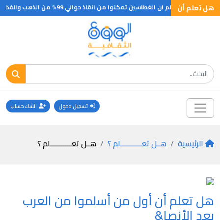
لخلق
هل تعلم أن
هل تعلم ان الغطاسين تمكنوا من انقاذ حوالي 99% من الذهب والفضة من عمق 40 مترا والذي غرق مع السفينة لورنتيك عام 1917م والبالغ قيمته حوالي خمسة مليون جنية
تسجيل دخول
انشاء حساب
الرئيسية
هــل تعـــــــــــلم ؟
هــل تعـــــــــــلم ؟
هل تعلم أن أول من أسلموا من العرب
بعد الأنصا&