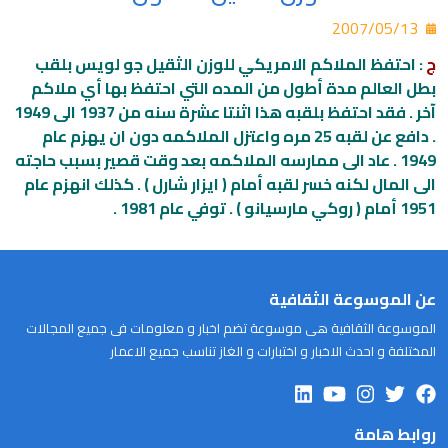
2007/05/13
ج
: احتفظ الملاكم الامريكي للوزن الثقيل جو لويس بلقب
بطل العالم مدة أطول من المده التي احتفظ بها أي ملاكم
آخر . فقد احتفظ بلقبه هذا اثنتا عشرة سنه من 1937 الى 1949
. دافع عن لقبه 25 مره واعتزل الملاكمه دون ان يهزم عام
1949 . عاد الى ممارسه الملاكمه بعد وقت قصير بسبب حاجته
الى المال لكنه خسر لقبه أمام ( ايزار شارل ) . كذلك انهزم عام
1951 أمام ( روكي مارسيانو ) . توفي عام 1981 .
عن الموسوعة الثقافية
الموسوعة الثقافية هى موسوعة تضم اخبار و معلومات فى جميع المجالات
المختلفة و احدث الاخبار و اختبارات و الغاز تناسب جميع الاعمار
روابط هامة