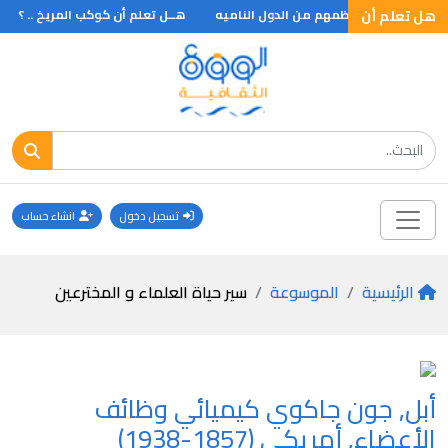
هل تعلم أن
لفي مليون شخص معظمهم من الدول الناميه
هــل تعلم أن كوكب المريخ .. ؟
تسجيل دخول
انشاء حساب
الرئيسية
الموسوعة
سير حياة العلماء و المخترعين
أبل, جون جاكوي كيميائي وظائف
الأعضاء, أمريكي (1857-1938)