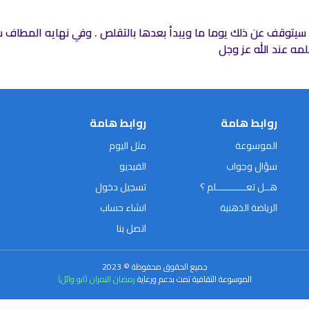
بما سيتوقف عن ذلك يوما ما ويبدأ بعدها بالتقلص . وفي نهايه المطاف
مه عند الله عز وجل
روابط هامة
روابط هامة
الموسوعة
مثل اليوم
سؤال وجواب
الفيديو
هــل تعـــــــــــلم ؟
تسجيل دخول
الرياضة الذهنية
انشاء حساب
اتصل بنا
جميع الحقوق محفوظة © 2023
الموسوعة الثقافية تمت بدعم ورعاية
رمضان النمران (ابو وائل)