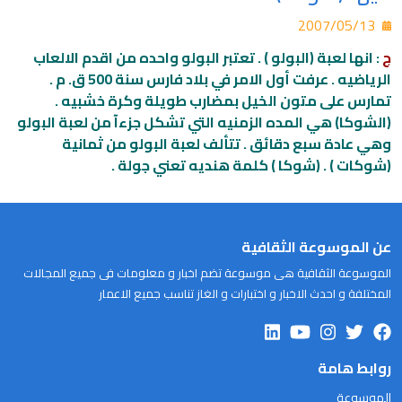
2007/05/13
ج
: انها لعبة (البولو ) . تعتبر البولو واحده من اقدم الالعاب
الرياضيه . عرفت أول الامر في بلاد فارس سنة 500 ق. م .
تمارس على متون الخيل بمضارب طويلة وكرة خشبيه .
(الشوكا) هي المده الزمنيه التي تشكل جزءآ من لعبة البولو
وهي عادة سبع دقائق . تتألف لعبة البولو من ثمانية
(شوكات ) . (شوكا ) كلمة هنديه تعني جولة .
عن الموسوعة الثقافية
الموسوعة الثقافية هى موسوعة تضم اخبار و معلومات فى جميع المجالات
المختلفة و احدث الاخبار و اختبارات و الغاز تناسب جميع الاعمار
روابط هامة
الموسوعة